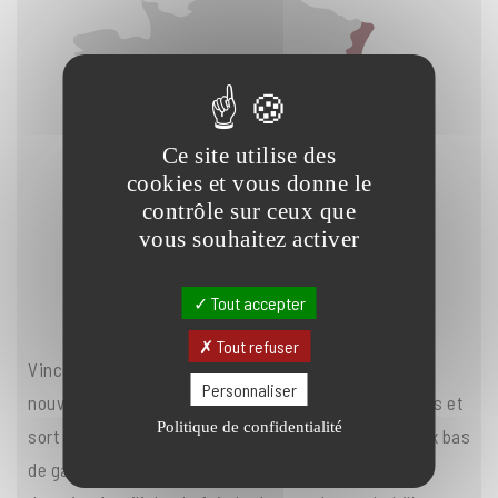
Ce site utilise des
cookies et vous donne le
contrôle sur ceux que
vous souhaitez activer
Tout accepter
Tout refuser
Vincent est l’une des figures emblématiques de la
Personnaliser
nouvelle génération de Bergerac. Elle casse les codes et
Politique de confidentialité
sort les vins du secteur de l’image de sous-Bordeaux bas
de gamme qui leur colle à l’étiquette. Il a repris le