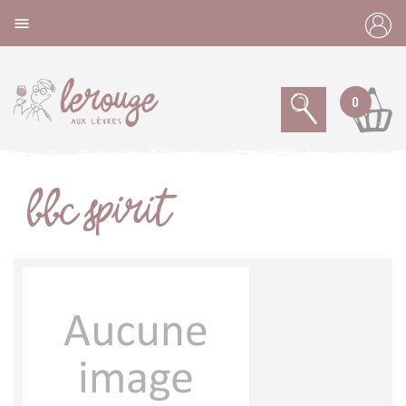
Panneau de gestion des cookies

0
BBC SPIRIT