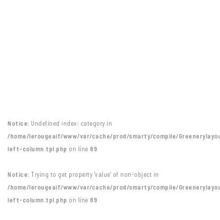
Notice
: Undefined index: category in
/home/lerougeaif/www/var/cache/prod/smarty/compile/Greenerylayo
left-column.tpl.php
on line
89
Notice
: Trying to get property 'value' of non-object in
/home/lerougeaif/www/var/cache/prod/smarty/compile/Greenerylayo
left-column.tpl.php
on line
89