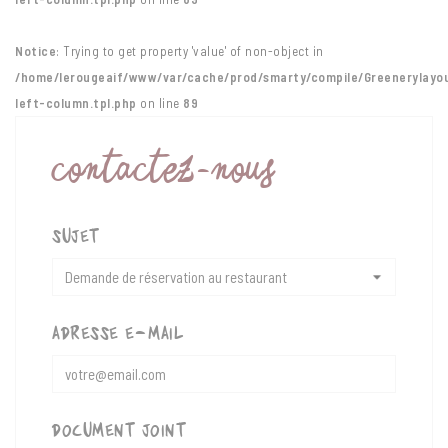
Notice
: Trying to get property 'value' of non-object in
/home/lerougeaif/www/var/cache/prod/smarty/compile/Greenerylayo
left-column.tpl.php
on line
89
CONTACTEZ-NOUS
sujet
adresse e-mail
document joint