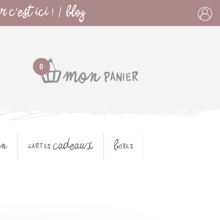
 C'EST ICI !
BLOG
|
0
MON panier
ON
cartes CADEAUX
Boxes