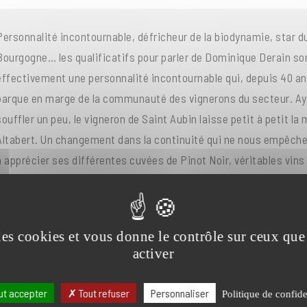
Personnalité incontournable, défricheur de la biodynamie, star du
Bourgogne… les qualificatifs pour parler de Dominique Derain son
effectivement une personnalité incontournable qui, depuis 40 a
barque en marge de la communauté des vignerons du secteur. Ay
souffler un peu, le vigneron de Saint Aubin laisse petit à petit la 
Altabert. Un changement dans la continuité qui ne nous empêche
à apprécier ses différentes cuvées de Pinot Noir, véritables vins
entre matière et fraicheur, gras et minéralité… à goûter absolume
 des cookies et vous donne le contrôle sur ceux qu
activer
ut accepter
Tout refuser
Personnaliser
Politique de confide