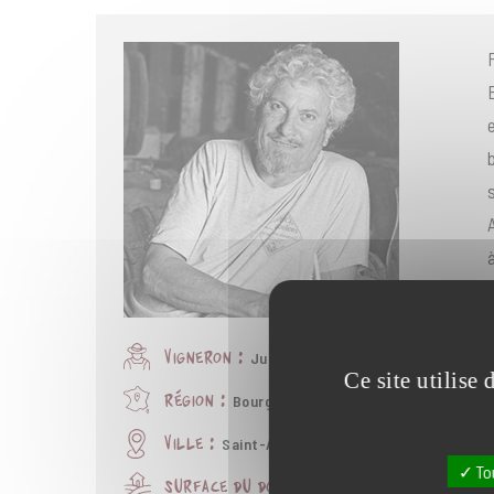
Julien Altabert
vigneron :
Ce site utilise
Bourgogne
région :
Saint-Aubin
ville :
To
5,5 ha
surface du domaine :