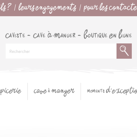
LS ?
LEURS ENGAGEMENTS
POUR LES CONTACTER
|
|
Caviste - Cave À Manger - Boutique En Ligne
ÉPICERIE
CAVE à MANGER
moments D'EXCEPTI