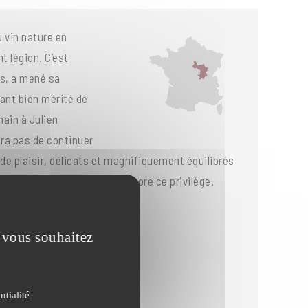
 vin nature en
t légion. C’est
ns, a mené sa
ant bien mérité de
main à Julien
ra pas de continuer
 de plaisir, délicats et magnifiquement équilibrés
nt si vous n’avez pas eu encore ce privilège.
e vous souhaitez
ntialité