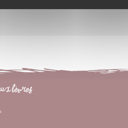
AUX LÈVRES
s