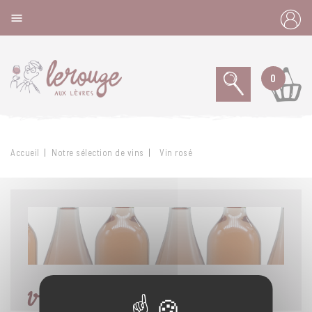
Panneau de gestion des cookies

0
Accueil
Notre sélection de vins
Vin rosé
VIN ROSÉ