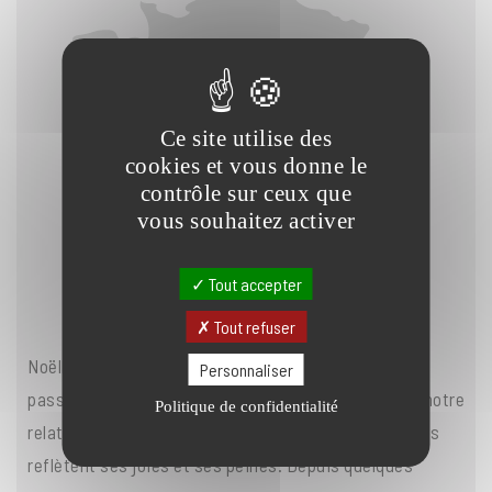
Ce site utilise des
cookies et vous donne le
contrôle sur ceux que
vous souhaitez activer
Tout accepter
Tout refuser
Noëlla, fan de voile, vient souvent sur La Rochelle et
Personnaliser
passe fréquemment dîner à la cave. Ce qui explique notre
Politique de confidentialité
relation un peu privilégiée. Plus qu'une autre, ses vins
reflètent ses joies et ses peines. Depuis quelques