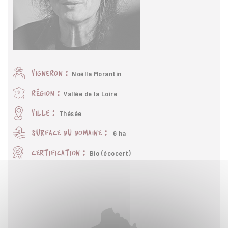
Noëlla Morantin
vigneron :
Vallée de la Loire
région :
Thésée
ville :
6 ha
surface du domaine :
Bio (écocert)
certification :